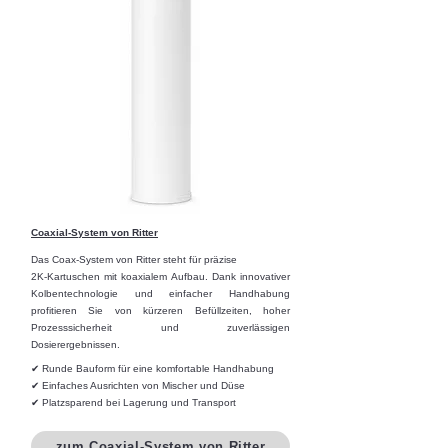
Coaxial-System von Ritter
Das Coax-System von Ritter steht für präzise
2K-Kartuschen mit koaxialem Aufbau. Dank innovativer
Kolbentechnologie und einfacher Handhabung
profitieren Sie von kürzeren Befüllzeiten, hoher
Prozesssicherheit und zuverlässigen
Dosierergebnissen.
✔ Runde Bauform für eine komfortable Handhabung
✔ Einfaches Ausrichten von Mischer und Düse
✔ Platzsparend bei Lagerung und Transport
zum Coaxial-System von Ritter