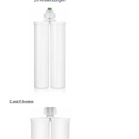
2K-Anwendungen
C und F-System