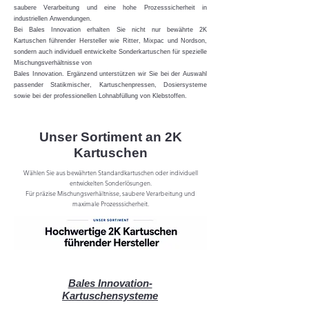
saubere Verarbeitung und eine hohe Prozesssicherheit in
industriellen Anwendungen.
Bei Bales Innovation erhalten Sie nicht nur bewährte 2K
Kartuschen führender Hersteller wie Ritter, Mixpac und Nordson,
sondern auch individuell entwickelte Sonderkartuschen für spezielle
Mischungsverhältnisse von
Bales Innovation. Ergänzend unterstützen wir Sie bei der Auswahl
passender Statikmischer, Kartuschenpressen, Dosiersysteme
sowie bei der professionellen Lohnabfüllung von Klebstoffen.
Unser Sortiment an 2K
Kartuschen
Wählen Sie aus bewährten Standardkartuschen oder individuell
entwickelten Sonderlösungen.
Für präzise Mischungsverhältnisse, saubere Verarbeitung und
maximale Prozesssicherheit.
Bales Innovation-
Kartuschensysteme