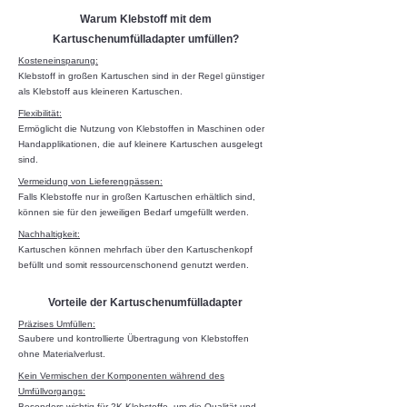
Warum Klebstoff mit dem
Kartuschenumfülladapter umfüllen?
Kosteneinsparung:
Klebstoff in großen Kartuschen sind in der Regel günstiger
als Klebstoff aus kleineren Kartuschen.
Flexibilität:
Ermöglicht die Nutzung von Klebstoffen in Maschinen oder
Handapplikationen, die auf kleinere Kartuschen ausgelegt
sind.
Vermeidung von Lieferengpässen:
Falls Klebstoffe nur in großen Kartuschen erhältlich sind,
können sie für den jeweiligen Bedarf umgefüllt werden.
Nachhaltigkeit:
Kartuschen können mehrfach über den Kartuschenkopf
befüllt und somit ressourcenschonend genutzt werden.
Vorteile der Kartuschenumfülladapter
Präzises Umfüllen:
Saubere und kontrollierte Übertragung von Klebstoffen
ohne Materialverlust.
Kein Vermischen der Komponenten während des
Umfüllvorgangs:
Besonders wichtig für 2K-Klebstoffe, um die Qualität und