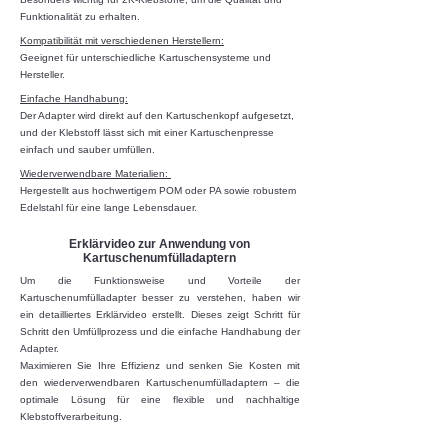
Funktionalität zu erhalten.
Kompatibilität mit verschiedenen Herstellern:
Geeignet für unterschiedliche Kartuschensysteme und
Hersteller.
Einfache Handhabung:
Der Adapter wird direkt auf den Kartuschenkopf aufgesetzt,
und der Klebstoff lässt sich mit einer Kartuschenpresse
einfach und sauber umfüllen.
Wiederverwendbare Materialien:
Hergestellt aus hochwertigem POM oder PA sowie robustem
Edelstahl für eine lange Lebensdauer.
Erklärvideo zur Anwendung von
Kartuschenumfülladaptern
Um die Funktionsweise und Vorteile der
Kartuschenumfülladapter besser zu verstehen, haben wir
ein detailliertes Erklärvideo erstellt. Dieses zeigt Schritt für
Schritt den Umfüllprozess und die einfache Handhabung der
Adapter.
Maximieren Sie Ihre Effizienz und senken Sie Kosten mit
den wiederverwendbaren Kartuschenumfülladaptern – die
optimale Lösung für eine flexible und nachhaltige
Klebstoffverarbeitung.