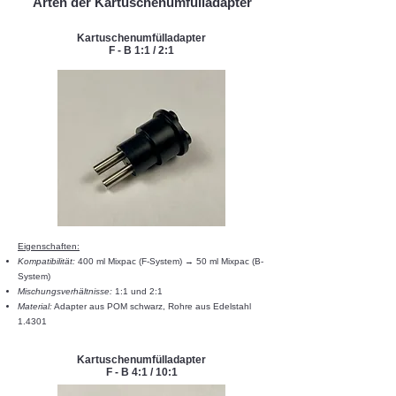
Arten der Kartuschenumfülladapter
Kartuschenumfülladapter
F - B 1:1 / 2:1
Eigenschaften:​​
Kompatibilität:
400 ml Mixpac (F-System) → 50 ml Mixpac (B-
System)
Mischungsverhältnisse:
1:1 und 2:1
Material:
Adapter aus POM schwarz, Rohre aus Edelstahl
1.4301
Kartuschenumfülladapter
F - B 4:1 / 10:1