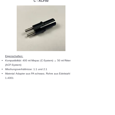
C - ACF50
Eigenschaften:​​
Kompatibilität:
400 ml Mixpac (C-System) → 50 ml Ritter
(ACF-System)
Mischungsverhältnisse:
1:1 und 2:1
Material:
Adapter aus PA schwarz, Rohre aus Edelstahl
1.4301
Kartuschenumfülladapter
ACF400 - C 1:1 / 2:1