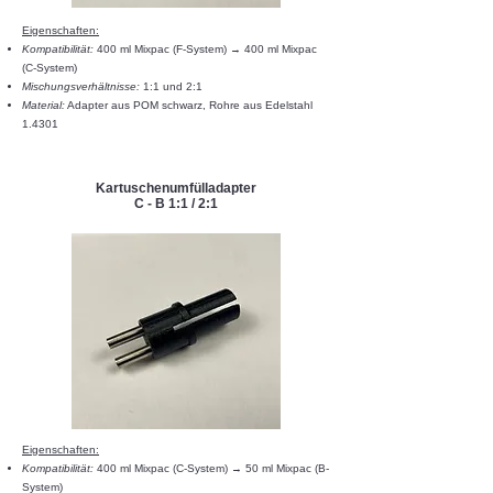
Eigenschaften:​​
Kompatibilität:
400 ml Mixpac (F-System) → 400 ml Mixpac
(C-System)
Mischungsverhältnisse:
1:1 und 2:1
Material:
Adapter aus POM schwarz, Rohre aus Edelstahl
1.4301
Kartuschenumfülladapter
C - B 1:1 / 2:1
Eigenschaften:​​
Kompatibilität:
400 ml Mixpac (C-System) → 50 ml Mixpac (B-
System)