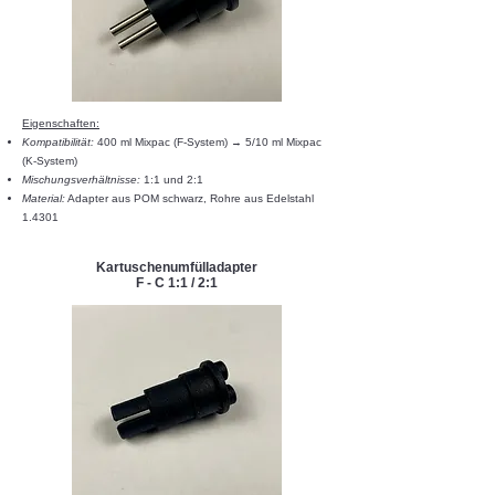
Eigenschaften:​​
Kompatibilität:
400 ml Mixpac (F-System) → 5/10 ml Mixpac
(K-System)
Mischungsverhältnisse:
1:1 und 2:1
Material:
Adapter aus POM schwarz, Rohre aus Edelstahl
1.4301
Kartuschenumfülladapter
F - C 1:1 / 2:1