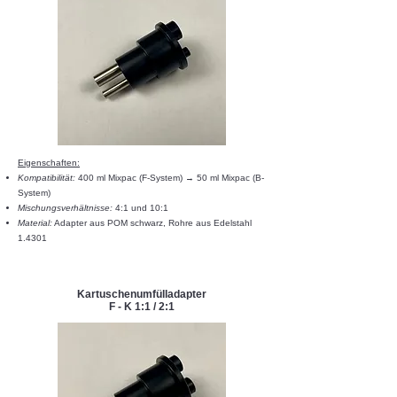
Eigenschaften:​​
Kompatibilität:
400 ml Mixpac (F-System) → 50 ml Mixpac (B-
System)
Mischungsverhältnisse:
4:1 und 10:1
Material:
Adapter aus POM schwarz, Rohre aus Edelstahl
1.4301
Kartuschenumfülladapter
F - K 1:1 / 2:1