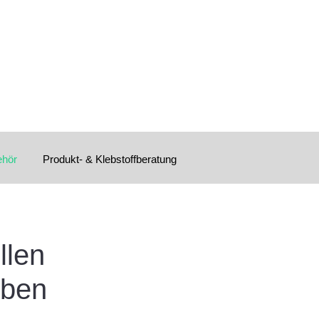
ehör
Produkt- & Klebstoffberatung
llen
lben