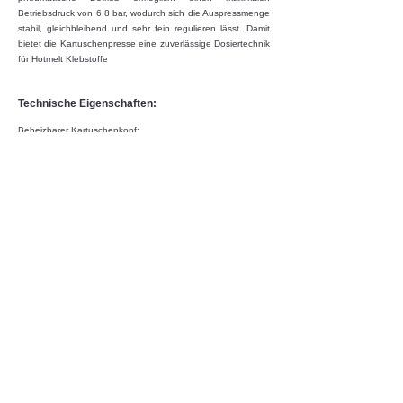
Betriebsdruck von 6,8 bar, wodurch sich die Auspressmenge
stabil, gleichbleibend und sehr fein regulieren lässt. Damit
bietet die Kartuschenpresse eine zuverlässige Dosiertechnik
für Hotmelt Klebstoffe
Technische Eigenschaften:
Beheizbarer Kartuschenkopf:
Die Verarbeitungstemperatur wird bereits im Vorfeld fest
definiert und im System hinterlegt; anschließend wird sie
konstant gehalten und sorgt damit für eine stabile
Temperaturführung und einen prozesssicheren
Klebstoffauftrag
Digitale Temperaturanzeige:
Die aktuelle Ist-Temperatur ist jederzeit klar und zuverlässig
ablesbar
Integrierte elektrische Heizversorgung:
Die 12 V Heizeinheit sorgt für eine stabile
Energieversorgung und eine konstante
Temperatursteuerung
Flexible Kabellänge > 2 Meter:
Sorgt für maximale Bewegungsfreiheit und ermöglicht
komfortables Arbeiten im gesamten Einsatzbereich
Komfortabler Ein-/Ausschalter: