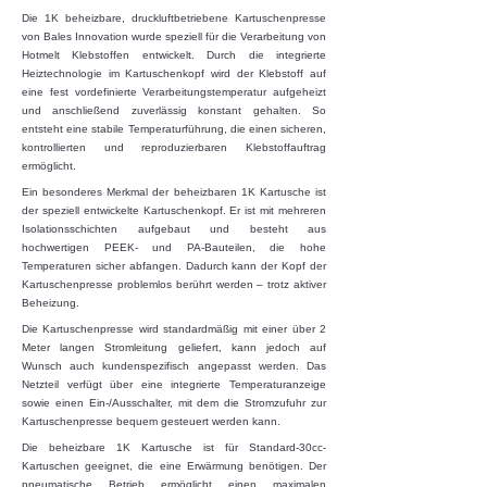
Die 1K beheizbare, druckluftbetriebene Kartuschenpresse
von Bales Innovation wurde speziell für die Verarbeitung von
Hotmelt Klebstoffen entwickelt. Durch die integrierte
Heiztechnologie im Kartuschenkopf wird der Klebstoff auf
eine fest vordefinierte Verarbeitungstemperatur aufgeheizt
und anschließend zuverlässig konstant gehalten. So
entsteht eine stabile Temperaturführung, die einen sicheren,
kontrollierten und reproduzierbaren Klebstoffauftrag
ermöglicht.
Ein besonderes Merkmal der beheizbaren 1K Kartusche ist
der speziell entwickelte Kartuschenkopf. Er ist mit mehreren
Isolationsschichten aufgebaut und besteht aus
hochwertigen PEEK- und PA-Bauteilen, die hohe
Temperaturen sicher abfangen. Dadurch kann der Kopf der
Kartuschenpresse problemlos berührt werden – trotz aktiver
Beheizung.
Die Kartuschenpresse wird standardmäßig mit einer über 2
Meter langen Stromleitung geliefert, kann jedoch auf
Wunsch auch kundenspezifisch angepasst werden. Das
Netzteil verfügt über eine integrierte Temperaturanzeige
sowie einen Ein-/Ausschalter, mit dem die Stromzufuhr zur
Kartuschenpresse bequem gesteuert werden kann.
Die beheizbare 1K Kartusche ist für Standard-30cc-
Kartuschen geeignet, die eine Erwärmung benötigen. Der
pneumatische Betrieb ermöglicht einen maximalen